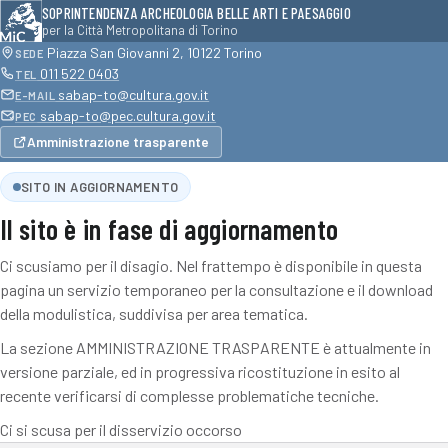
SOPRINTENDENZA ARCHEOLOGIA BELLE ARTI E PAESAGGIO
per la Città Metropolitana di Torino
Piazza San Giovanni 2, 10122 Torino
SEDE
011 522 0403
TEL
sabap-to@cultura.gov.it
E-MAIL
sabap-to@pec.cultura.gov.it
PEC
Amministrazione trasparente
SITO IN AGGIORNAMENTO
Il sito è in fase di aggiornamento
Ci scusiamo per il disagio. Nel frattempo è disponibile in questa
pagina un servizio temporaneo per la consultazione e il download
della modulistica, suddivisa per area tematica.
La sezione AMMINISTRAZIONE TRASPARENTE è attualmente in
versione parziale, ed in progressiva ricostituzione in esito al
recente verificarsi di complesse problematiche tecniche.
Ci si scusa per il disservizio occorso